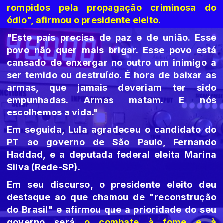
rompidos pela propagação criminosa do
ódio", afirmou o presidente eleito.
"Este país precisa de paz e de união. Esse
povo não quer mais brigar. Esse povo está
cansado de enxergar no outro um inimigo a
ser temido ou destruído. É hora de baixar as
armas, que jamais deveriam ter sido
empunhadas. Armas matam. E nós
escolhemos a vida."
Em seguida, Lula agradeceu o candidato do
PT ao governo de São Paulo, Fernando
Haddad, e a deputada federal eleita Marina
Silva (Rede-SP).
Em seu discurso, o presidente eleito deu
destaque ao que chamou de "reconstrução
do Brasil" e afirmou que a prioridade do seu
governo será
o combate à fome e à