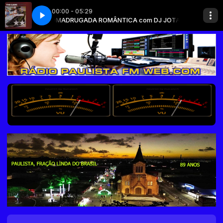
00:00 - 05:29
TA INÁCIO
The Cars - DRIVE
MADRUGADA ROMÂNTICA com DJ JOTA INÁCIO