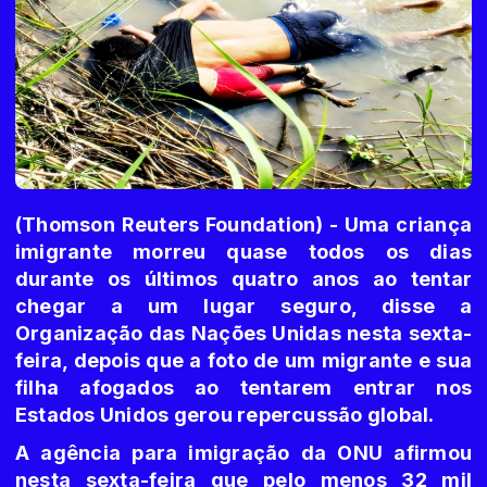
(Thomson Reuters Foundation) - Uma criança
imigrante morreu quase todos os dias
durante os últimos quatro anos ao tentar
chegar a um lugar seguro, disse a
Organização das Nações Unidas nesta sexta-
feira, depois que a foto de um migrante e sua
filha afogados ao tentarem entrar nos
Estados Unidos gerou repercussão global.
A agência para imigração da ONU afirmou
nesta sexta-feira que pelo menos 32 mil