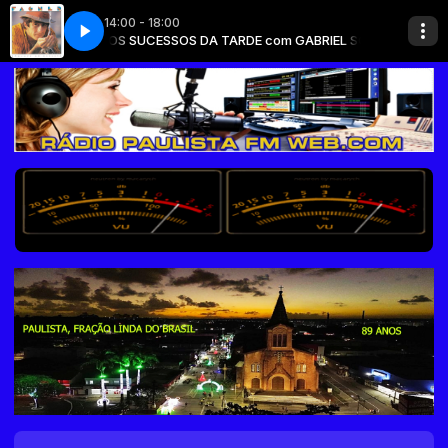
14:00 - 18:00
ha cabeça
IEL SOUZA
OS SUCESSOS DA TARDE com GABRIEL SOUZA
16 - Raimundo Fagner - Dona da minha cabeça