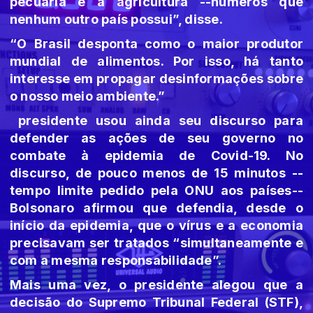
pecuária e a agricultura --números que
nenhum outro país possui”, disse.
“O Brasil desponta como o maior produtor
mundial de alimentos. Por isso, há tanto
interesse em propagar desinformações sobre
o nosso meio ambiente.”
presidente usou ainda seu discurso para
defender as ações de seu governo no
combate à epidemia de Covid-19. No
discurso, de pouco menos de 15 minutos --
tempo limite pedido pela ONU aos países--
Bolsonaro afirmou que defendia, desde o
início da epidemia, que o vírus e a economia
precisavam ser tratados “simultaneamente e
com a mesma responsabilidade”.
Mais uma vez, o presidente alegou que a
decisão do Supremo Tribunal Federal (STF),